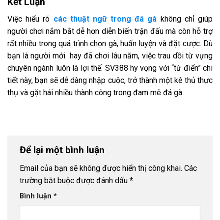
Kết Luận
Việc hiểu rõ
các thuật ngữ trong đá gà
không chỉ giúp
người chơi nắm bắt dễ hơn diễn biến trận đấu mà còn hỗ trợ
rất nhiều trong quá trình chọn gà, huấn luyện và đặt cược. Dù
bạn là người mới hay đã chơi lâu năm, việc trau dồi từ vựng
chuyên ngành luôn là lợi thế. SV388 hy vọng với “từ điển” chi
tiết này, bạn sẽ dễ dàng nhập cuộc, trở thành một kê thủ thực
thụ và gặt hái nhiều thành công trong đam mê đá gà.
Để lại một bình luận
Email của bạn sẽ không được hiển thị công khai.
Các
trường bắt buộc được đánh dấu
*
Bình luận
*