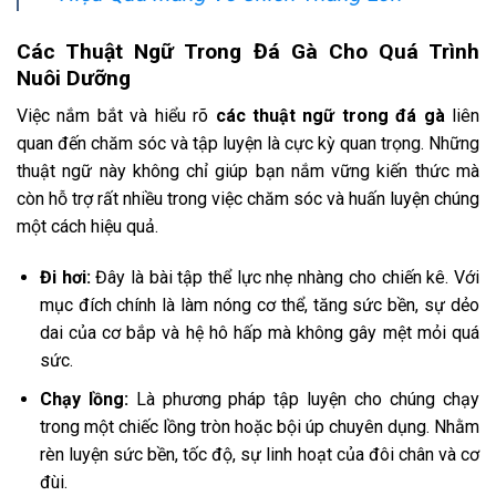
Các Thuật Ngữ Trong Đá Gà Cho Quá Trình
Nuôi Dưỡng
Việc nắm bắt và hiểu rõ
các thuật ngữ trong đá gà
liên
quan đến chăm sóc và tập luyện là cực kỳ quan trọng. Những
thuật ngữ này không chỉ giúp bạn nắm vững kiến thức mà
còn hỗ trợ rất nhiều trong việc chăm sóc và huấn luyện chúng
một cách hiệu quả.
Đi hơi:
Đây là bài tập thể lực nhẹ nhàng cho chiến kê. Với
mục đích chính là làm nóng cơ thể, tăng sức bền, sự dẻo
dai của cơ bắp và hệ hô hấp mà không gây mệt mỏi quá
sức.
Chạy lồng:
Là phương pháp tập luyện cho chúng chạy
trong một chiếc lồng tròn hoặc bội úp chuyên dụng. Nhằm
rèn luyện sức bền, tốc độ, sự linh hoạt của đôi chân và cơ
đùi.