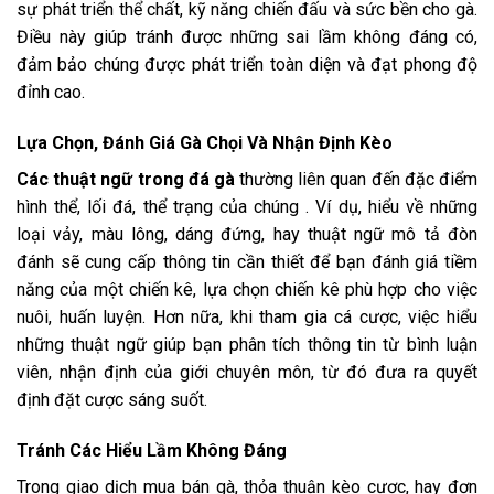
sự phát triển thể chất, kỹ năng chiến đấu và sức bền cho gà.
Điều này giúp tránh được những sai lầm không đáng có,
đảm bảo chúng được phát triển toàn diện và đạt phong độ
đỉnh cao.
Lựa Chọn, Đánh Giá Gà Chọi Và Nhận Định Kèo
Các thuật ngữ trong đá gà
thường liên quan đến đặc điểm
hình thể, lối đá, thể trạng của chúng . Ví dụ, hiểu về những
loại vảy, màu lông, dáng đứng, hay thuật ngữ mô tả đòn
đánh sẽ cung cấp thông tin cần thiết để bạn đánh giá tiềm
năng của một chiến kê, lựa chọn chiến kê phù hợp cho việc
nuôi, huấn luyện. Hơn nữa, khi tham gia cá cược, việc hiểu
những thuật ngữ giúp bạn phân tích thông tin từ bình luận
viên, nhận định của giới chuyên môn, từ đó đưa ra quyết
định đặt cược sáng suốt.
Tránh Các Hiểu Lầm Không Đáng
Trong giao dịch mua bán gà, thỏa thuận kèo cược, hay đơn