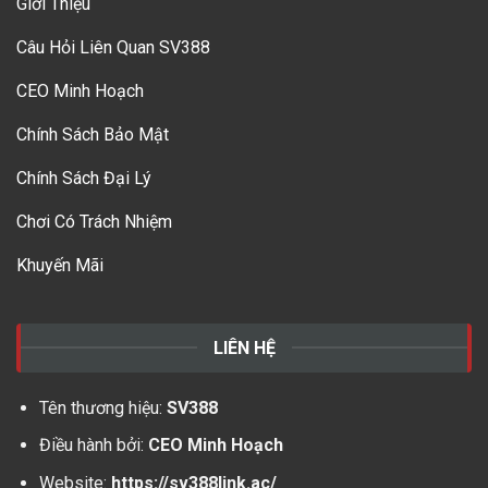
Giới Thiệu
Câu Hỏi Liên Quan SV388
CEO Minh Hoạch
Chính Sách Bảo Mật
Chính Sách Đại Lý
Chơi Có Trách Nhiệm
Khuyến Mãi
LIÊN HỆ
Tên thương hiệu:
SV388
Điều hành bởi:
CEO Minh Hoạch
Website:
https://sv388link.ac/