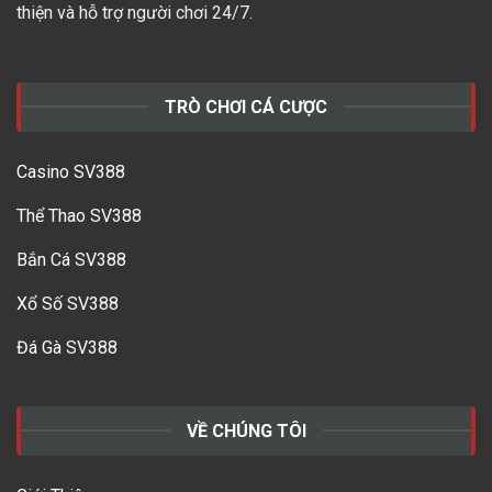
thiện và hỗ trợ người chơi 24/7.
TRÒ CHƠI CÁ CƯỢC
Casino SV388
Thể Thao SV388
Bắn Cá SV388
Xổ Số SV388
Đá Gà SV388
VỀ CHÚNG TÔI