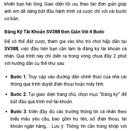
khiến bạn hài lòng. Giao diện tối ưu, thao tác đơn giản giúp
anh em dễ dàng bắt đầu hành trình cá cược chỉ với vài bước
cơ bản.
Đăng Ký Tài Khoản SV388 Đơn Giản Với 4 Bước
Để có thể đặt cược, tham gia vào kho trò chơi hấp dẫn tại
SV388
, việc đầu tiên bạn cần làm là đăng ký tài khoản cá
nhân. Quá trình này chỉ diễn ra trong vòng chưa đầy 2 phút
với hướng dẫn cụ thể như sau:
Bước 1:
Truy cập vào đường dẫn chính thức của nhà cái
thông qua trình duyệt điện thoại hoặc máy tính.
Bước 2:
Tại giao diện trang chủ, chọn mục “Đăng ký” để
bắt đầu quá trình mở tài khoản.
Bước 3:
Điền đầy đủ các trường thông tin cá nhân theo
biểu mẫu yêu cầu, bao gồm họ tên, số điện thoại, tài
khoản ngân hàng,… Lưu ý: Thông tin cần trùng khớp với