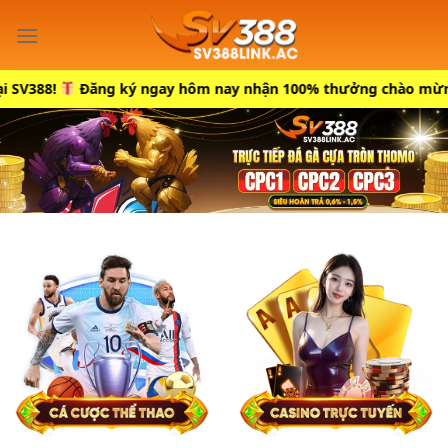
Chuyển
đến
nội
dung
g ký ngay hôm nay nhận 100% thưởng chào mừng – Cược lớn, 