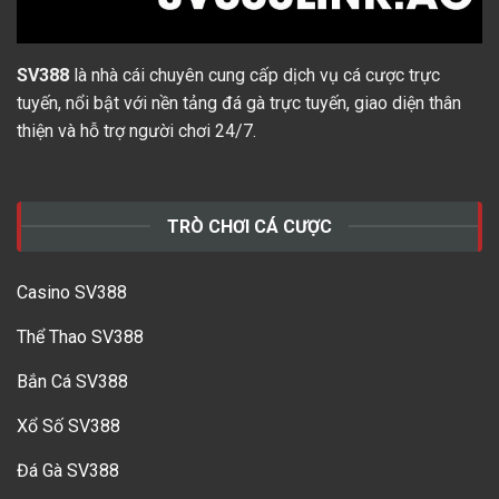
SV388
là nhà cái chuyên cung cấp dịch vụ cá cược trực
tuyến, nổi bật với nền tảng đá gà trực tuyến, giao diện thân
thiện và hỗ trợ người chơi 24/7.
TRÒ CHƠI CÁ CƯỢC
Casino SV388
Thể Thao SV388
Bắn Cá SV388
Xổ Số SV388
Đá Gà SV388