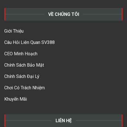
VỀ CHÚNG TÔI
Giới Thiệu
Câu Hỏi Liên Quan SV388
CEO Minh Hoạch
Chính Sách Bảo Mật
Chính Sách Đại Lý
Chơi Có Trách Nhiệm
Khuyến Mãi
LIÊN HỆ