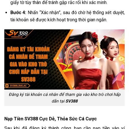
giấy tờ tùy thân để tránh gặp rắc rối khi xác minh.
Bước 4:
Nhấn “Xác nhận”, sau đó chờ hệ thống xét duyệt,
tài khoản sẽ được kích hoạt trong thời gian ngắn.
Đăng ký tài khoản cá nhân để tham gia vào kho trò chơi hấp
dẫn tại
SV388
Nạp Tiền SV388 Cực Dễ, Thỏa Sức Cá Cược
Sau khi đã đăng ký thành công, bạn cần nạp tiền vào ví