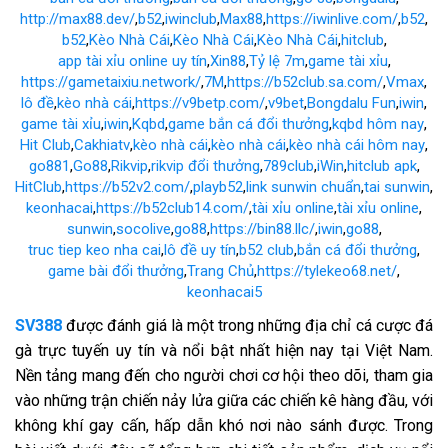
http://max88.dev/
,
b52
,
iwinclub
,
Max88
,
https://iwinlive.com/
,
b52
,
b52
,
Kèo Nhà Cái
,
Kèo Nhà Cái
,
Kèo Nhà Cái
,
hitclub
,
app tài xỉu online uy tín
,
Xin88
,
Tỷ lệ 7m
,
game tài xỉu
,
https://gametaixiu.network/
,
7M
,
https://b52club.sa.com/
,
Vmax
,
lô đề
,
kèo nhà cái
,
https://v9betp.com/
,
v9bet
,
Bongdalu Fun
,
iwin
,
game tài xỉu
,
iwin
,
Kqbd
,
game bắn cá đổi thưởng
,
kqbd hôm nay
,
Hit Club
,
Cakhiatv
,
kèo nhà cái
,
kèo nhà cái
,
kèo nhà cái hôm nay
,
go881
,
Go88
,
Rikvip
,
rikvip đổi thưởng
,
789club
,
iWin
,
hitclub apk
,
HitClub
,
https://b52v2.com/
,
playb52
,
link sunwin chuẩn
,
tai sunwin
,
keonhacai
,
https://b52club14.com/
,
tài xỉu online
,
tài xỉu online
,
sunwin
,
socolive
,
go88
,
https://bin88.llc/
,
iwin
,
go88
,
truc tiep keo nha cai
,
lô đề uy tín
,
b52 club
,
bắn cá đổi thưởng
,
game bài đổi thưởng
,
Trang Chủ
,
https://tylekeo68.net/
,
keonhacai5
SV388
được đánh giá là một trong những địa chỉ cá cược đá
gà trực tuyến uy tín và nổi bật nhất hiện nay tại Việt Nam.
Nền tảng mang đến cho người chơi cơ hội theo dõi, tham gia
vào những trận chiến nảy lửa giữa các chiến kê hàng đầu, với
không khí gay cấn, hấp dẫn khó nơi nào sánh được. Trong