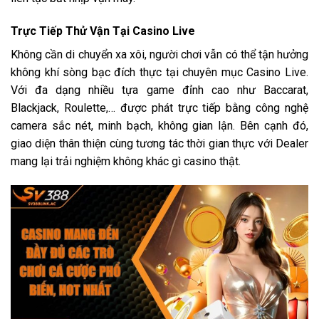
Trực Tiếp Thử Vận Tại Casino Live
Không cần di chuyển xa xôi, người chơi vẫn có thể tận hưởng
không khí sòng bạc đích thực tại chuyên mục Casino Live.
Với đa dạng nhiều tựa game đỉnh cao như Baccarat,
Blackjack, Roulette,… được phát trực tiếp bằng công nghệ
camera sắc nét, minh bạch, không gian lận. Bên cạnh đó,
giao diện thân thiện cùng tương tác thời gian thực với Dealer
mang lại trải nghiệm không khác gì casino thật.