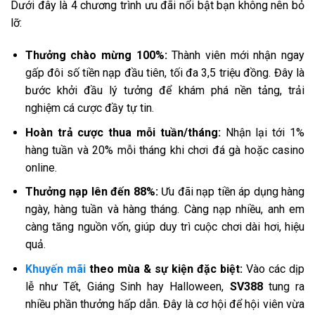
Dưới đây là 4 chương trình ưu đãi nổi bật bạn không nên bỏ
lỡ:
Thưởng chào mừng 100%:
Thành viên mới nhận ngay
gấp đôi số tiền nạp đầu tiên, tối đa 3,5 triệu đồng. Đây là
bước khởi đầu lý tưởng để khám phá nền tảng, trải
nghiệm cá cược đầy tự tin.
Hoàn trả cược thua mỗi tuần/tháng:
Nhận lại tới 1%
hàng tuần và 20% mỗi tháng khi chơi đá gà hoặc casino
online.
Thưởng nạp lên đến 88%:
Ưu đãi nạp tiền áp dụng hàng
ngày, hàng tuần và hàng tháng. Càng nạp nhiều, anh em
càng tăng nguồn vốn, giúp duy trì cuộc chơi dài hơi, hiệu
quả.
Khuyến mãi
theo mùa & sự kiện đặc biệt:
Vào các dịp
lễ như Tết, Giáng Sinh hay Halloween,
SV388
tung ra
nhiều phần thưởng hấp dẫn. Đây là cơ hội để hội viên vừa