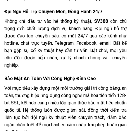
Đội Ngũ Hỗ Trợ Chuyên Môn, Đồng Hành 24/7
Không chỉ đầu tư vào hệ thống kỹ thuật,
SV388
còn chú
trọng đến chất lượng dịch vụ khách hàng. Đội ngũ hỗ trợ
được đào tạo chuyên sâu, có mặt 24/7 qua các kênh như
hotline, chat trực tuyến, Telegram, Facebook, email. Bất kể
bạn gặp sự cố kỹ thuật hay cần tư vấn luật chơi, mọi yêu
cầu đều được tiếp nhận, xử lý nhanh chóng và chuyên
nghiệp.
Bảo Mật An Toàn Với Công Nghệ Đỉnh Cao
Với mục tiêu xây dựng một môi trường giải trí công bằng, an
toàn, thương hiệu ứng dụng công nghệ mã hóa tiên tiến 128-
bit SSL, kết hợp cùng nhiều lớp giao thức bảo mật tiêu chuẩn
quốc tế. Hệ thống luôn được giám sát, đồng thời kiểm tra
liên tục bởi đội ngũ kỹ thuật viên chuyên trách, đảm bảo
ngăn chặn triệt để mọi hành vi xâm nhập trái phép hoặc gian