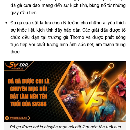
đá gà cựa dao mang đến sự kịch tính, bùng nổ từ những
giây đầu tiên.
Đá gà cựa sắt là lựa chọn lý tưởng cho những ai yêu thích
sự khốc liệt, kịch tính đầy hấp dẫn. Các giải đấu được tổ
chức đều đặn tại trường gà Thomo và được phát sóng
trực tiếp với chất lượng hình ảnh sắc nét, âm thanh trung
thực.
Đá gà được coi là chuyên mục nổi bật làm nên tên tuổi của