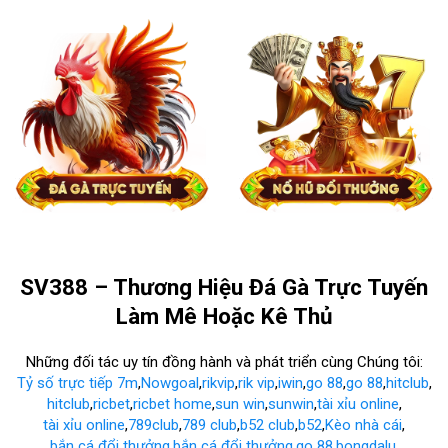
SV388 – Thương Hiệu Đá Gà Trực Tuyến
Làm Mê Hoặc Kê Thủ
Những đối tác uy tín đồng hành và phát triển cùng Chúng tôi:
Tỷ số trực tiếp 7m
,
Nowgoal
,
rikvip
,
rik vip
,
iwin
,
go 88
,
go 88
,
hitclub
,
hitclub
,
ricbet
,
ricbet home
,
sun win
,
sunwin
,
tài xỉu online
,
tài xỉu online
,
789club
,
789 club
,
b52 club
,
b52
,
Kèo nhà cái
,
bắn cá đổi thưởng
,
bắn cá đổi thưởng
,
go 88
,
bongdalu
,