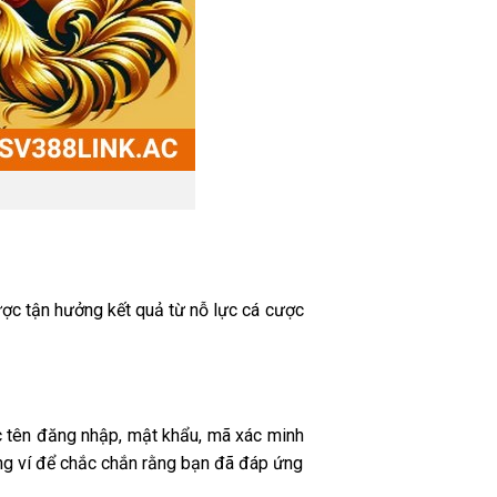
ợc tận hưởng kết quả từ nỗ lực cá cược
.
ác tên đăng nhập, mật khẩu, mã xác minh
ong ví để chắc chắn rằng bạn đã đáp ứng