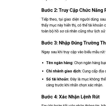
Bước 2: Truy Cập Chức Năng 
Tiếp theo, tại giao diện người dùng sa
thấy mục này hiển thị, có thể tài khoản
toàn bộ hồ sơ cá nhân cũng như lịch sử 
Bước 3: Nhập Đúng Trường T
Ngay sau khi truy cập vào biểu mẫu rút 
Tên ngân hàng:
Chọn ngân hàng bạn
Chi nhánh giao dịch:
Cung cấp địa c
Số tài khoản:
Đây là mục không thể 
càng trước khi nhấn chọn xác nhận.
Bước 4: Xác Nhận Lệnh Rút
Sau khi hoàn tất việc nhập thông tin, h