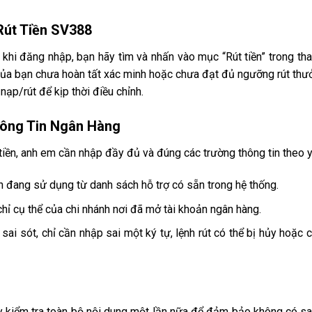
Rút Tiền SV388
u khi đăng nhập, bạn hãy tìm và nhấn vào mục “Rút tiền” trong t
 của bạn chưa hoàn tất xác minh hoặc chưa đạt đủ ngưỡng rút thưởng
nạp/rút để kịp thời điều chỉnh.
hông Tin Ngân Hàng
tiền, anh em cần nhập đầy đủ và đúng các trường thông tin theo 
 đang sử dụng từ danh sách hỗ trợ có sẵn trong hệ thống.
hỉ cụ thể của chi nhánh nơi đã mở tài khoản ngân hàng.
sai sót, chỉ cần nhập sai một ký tự, lệnh rút có thể bị hủy hoặ
ãy kiểm tra toàn bộ nội dung một lần nữa để đảm bảo không có sa