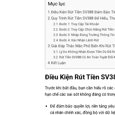
Mục lục
Điều Kiện Rút Tiền SV388 Đảm Bảo T
Quy Trình Rút Tiền SV388 Để Hiểu, Th
Bước 1: Truy Cập Tài Khoản
Bước 2: Truy Cập Chức Năng Rút Tiền
Bước 3: Nhập Đúng Trường Thông Ti
Bước 4: Xác Nhận Lệnh Rút
Giải Đáp Thắc Mắc Phổ Biến Khi Rút 
Lý Do Không Nhận Được Tiền Dù Đã R
Rút Tiền SV388 Có An Toàn Tuyệt Đối
Kết Luận
Điều Kiện Rút Tiền SV
Trước khi bắt đầu, bạn cần hiểu rõ cá
hạn chế các sai sót không đáng có trong 
Để đảm bảo quyền lợi, nền tảng yêu 
cá nhân chính xác, đồng bộ với dữ li