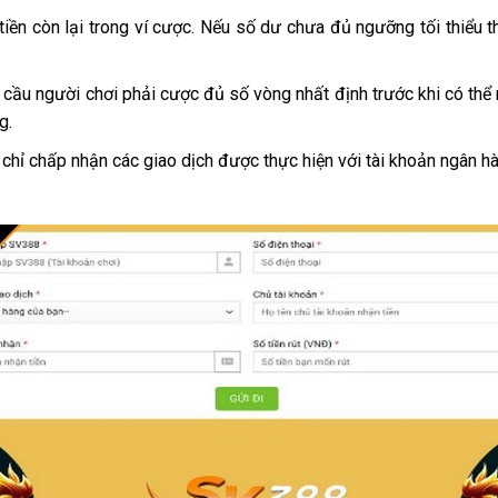
 tiền còn lại trong ví cược. Nếu số dư chưa đủ ngưỡng tối thiểu t
cầu người chơi phải cược đủ số vòng nhất định trước khi có thể r
g.
chỉ chấp nhận các giao dịch được thực hiện với tài khoản ngân hà