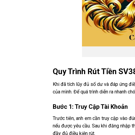
Quy Trình Rút Tiền SV3
Khi đã tích lũy đủ số dư và đáp ứng điề
của mình. Để quá trình diễn ra nhanh ch
Bước 1: Truy Cập Tài Khoản
Trước tiên, anh em cần truy cập vào đú
nếu được yêu cầu. Sau khi đăng nhập th
đầy đủ điều kiện rút.