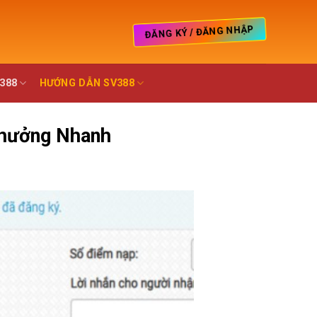
ĐĂNG KÝ / ĐĂNG NHẬP
388
HƯỚNG DẪN SV388
Thưởng Nhanh