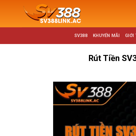
Chuyển
đến
nội
dung
SV388
KHUYẾN MÃI
GIỚI
Rút Tiền SV