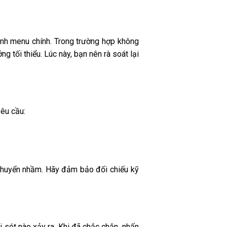
hanh menu chính. Trong trường hợp không
 tối thiểu. Lúc này, bạn nên rà soát lại
yêu cầu:
c chuyển nhầm. Hãy đảm bảo đối chiếu kỹ
i sót nào xảy ra. Khi đã chắc chắn, nhấn