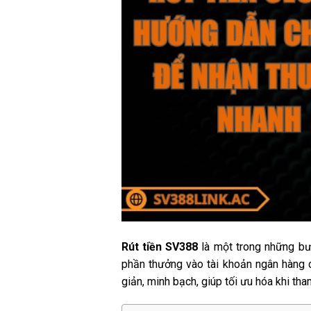
Rút tiền SV388
là một trong những bướ
phần thưởng vào tài khoản ngân hàng c
giản, minh bạch, giúp tối ưu hóa khi tha