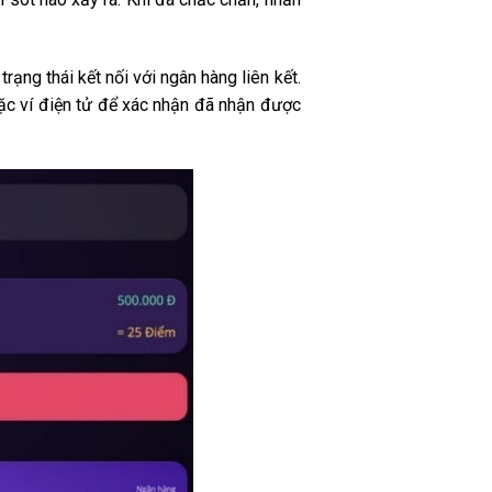
rạng thái kết nối với ngân hàng liên kết.
oặc ví điện tử để xác nhận đã nhận được